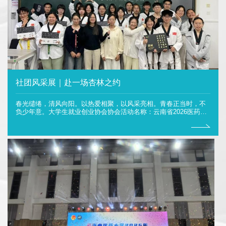
社团风采展｜赴一场杏林之约
春光缱绻，清风向阳。以热爱相聚，以风采亮相。青春正当时，不
负少年意。大学生就业创业协会协会活动名称：云南省2026医药专
场招聘会活动时间：2026年3月11日活动概况：通过本次招聘会，
同学们直观了解到行业现状与用人标准，明晰自身优势与不足，积
累宝贵的求职经验，深刻认识到专业能力、实践经历与职业素养的
重要意义。活动让同学们明确发展目标，补齐能力短板，以更积极
的心态和更充分的准备迎接就业挑战。针灸推拿协会活动名称：...