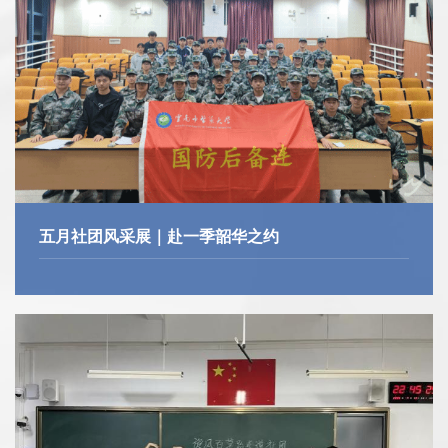
赴一季韶华之约
管韵润岐黄，雅乐入心田
活...