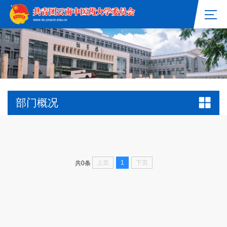
部门概况
上页
1
下页
共0条