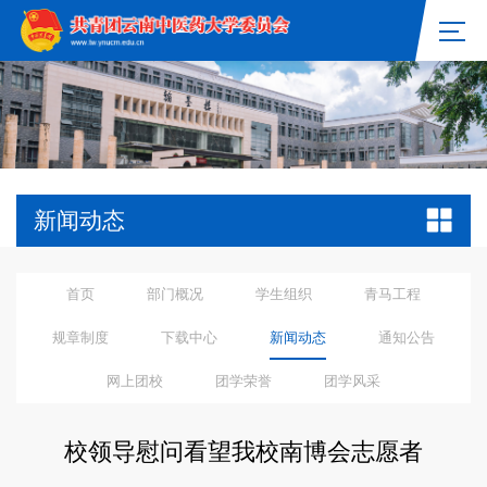
新闻动态
首页
部门概况
学生组织
青马工程
规章制度
下载中心
新闻动态
通知公告
网上团校
团学荣誉
团学风采
校领导慰问看望我校南博会志愿者